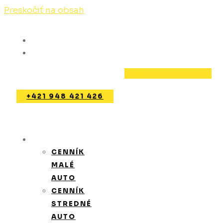
Preskočiť na obsah
Pondelok - Nedeľa: Dohodou
Tomášov
Facebook
Instagram
+421 948 421 426
CENNÍK
CENNÍK
MALÉ
AUTO
CENNÍK
STREDNÉ
AUTO