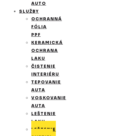
AUTO
SLUŽBY
OCHRANNÁ
FÓLIA
PPF
KERAMICKÁ
OCHRANA
LAKU
ČISTENIE
INTERIÉRU
TEPOVANIE
AUTA
VOSKOVANIE
AUTA
LEŠTENIE
LAKU
LEŠTENIE