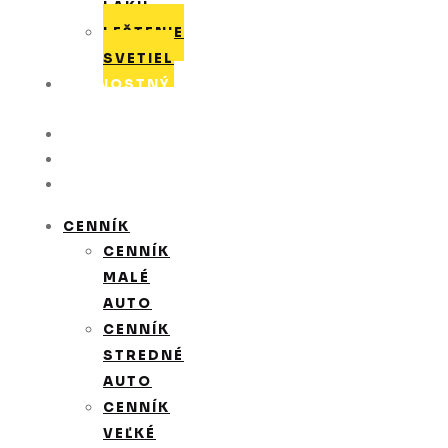
LAKU
LEŠTENIE
SVETIEL
VERNOSTNÝ
PROGRAM
GALÉRIA
KONTAKT
POŽIČOVŇA
CENNÍK
CENNÍK
MALÉ
AUTO
CENNÍK
STREDNÉ
AUTO
CENNÍK
VEĽKÉ