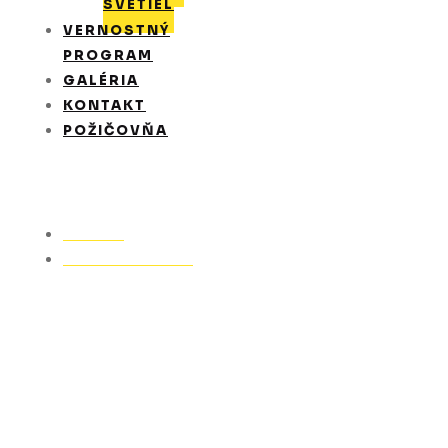
SVETIEL
VERNOSTNÝ
PROGRAM
GALÉRIA
KONTAKT
POŽIČOVŇA
Domov
Leštenie svetiel
Leštenie svetiel
Zlepšite viditeľnosť a vzhľad vášho auta.
Investujte do leštenia svetlometov a jazdite