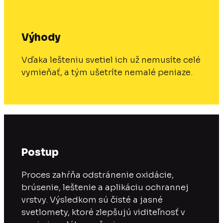
Výhody
Vďaka lešteniu svetiel ich už nemusíte celé
vymieňať, a tým ušetríte nemalé peniaze.
Postup
Proces zahŕňa odstránenie oxidácie,
brúsenie, leštenie a aplikáciu ochrannej
vrstvy. Výsledkom sú čisté a jasné
svetlomety, ktoré zlepšujú viditeľnosť v