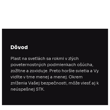
bezpečne s maximálnou svietivosťou!
Dôvod
Plast na svetlách sa rokmi v zlých
poveternostných podmienkach ošúcha,
zožltne a zoxiduje. Preto horšie svietia a Vy
vidíte v tme menej a menej. Okrem
zníženia Vašej bezpečnosti, môže viesť aj k
neúspešnej STK.