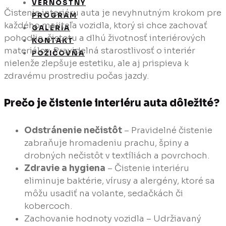
VERNOSTNÝ
Čistenie interiéru auta je nevyhnutným krokom pre
PROGRAM
každého majiteľa vozidla, ktorý si chce zachovať
GALÉRIA
pohodlie, čistotu a dlhú životnosť interiérových
KONTAKT
materiálov. Pravidelná starostlivosť o interiér
POŽIČOVŇA
nielenže zlepšuje estetiku, ale aj prispieva k
zdravému prostrediu počas jazdy.
Prečo je čistenie interiéru auta dôležité?
Odstránenie nečistôt
– Pravidelné čistenie
zabraňuje hromadeniu prachu, špiny a
drobných nečistôt v textíliách a povrchoch.
Zdravie a hygiena
– Čistenie interiéru
eliminuje baktérie, vírusy a alergény, ktoré sa
môžu usadiť na volante, sedačkách či
kobercoch.
Zachovanie hodnoty vozidla – Udržiavaný