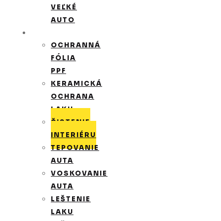
VEĽKÉ
AUTO
SLUŽBY
OCHRANNÁ
FÓLIA
PPF
KERAMICKÁ
OCHRANA
LAKU
ČISTENIE
INTERIÉRU
TEPOVANIE
AUTA
VOSKOVANIE
AUTA
LEŠTENIE
LAKU