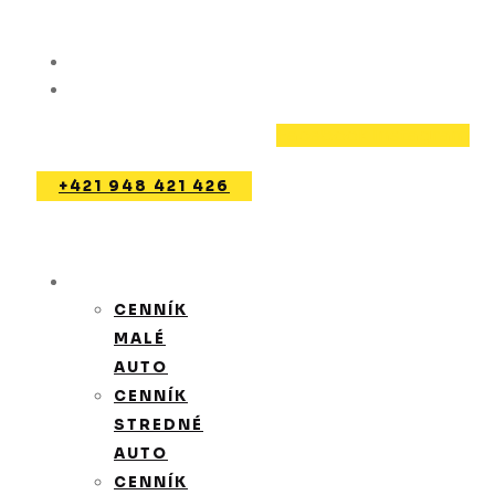
Preskočiť
na
Pondelok - Nedeľa: Dohodou
obsah
Tomášov
Facebook
Instagram
+421 948 421 426
CENNÍK
CENNÍK
MALÉ
AUTO
CENNÍK
STREDNÉ
AUTO
CENNÍK